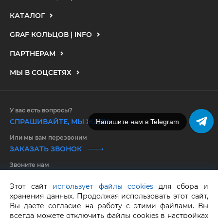
КАТАЛОГ
GRAF КОЛЬЦОВ | INFO
ПАРТНЕРАМ
МЫ В СОЦСЕТЯХ
У вас есть вопросы?
СПРАШИВАЙТЕ, МЫ ЖДЕМ
Напишите нам в MAX
Или мы вам перезвоним
ЗАКАЗАТЬ ЗВОНОК
Звоните нам
8 800 550 25 65
Этот сайт
использует файлы cookies
для сбора и
хранения данных. Продолжая использовать этот сайт,
GRAF КОЛЬЦОВ.
Все права защищены.
ОГРНИП 316583500097662
Вы даете согласие на работу с этими файлами. Вы
всегда можете отключить файлы cookies в настройках