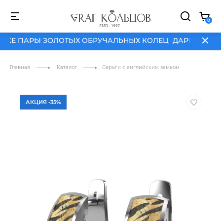
КЕ ПАРЫ ЗОЛОТЫХ ОБРУЧАЛЬНЫХ КОЛЕЦ
ДАРИМ ГРАВИ
0
КЕ ПАРЫ ЗОЛОТЫХ ОБРУЧАЛЬНЫХ КОЛЕЦ
ДАРИМ ГРАВИ
АКЦИИ
О
NEW
HIT
SALE
БРЕНД
Главная
Каталог
Серьги с английским замком
АКЦИЯ -35%