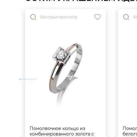
Быстрый просмотр
Б
Помолвочное кольцо из
Помол
комбинированного золота с
белог