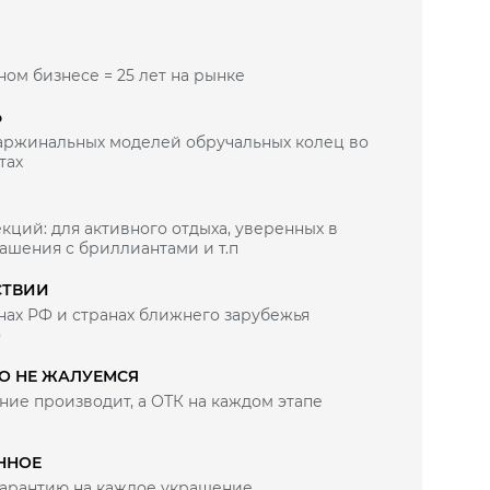
ном бизнесе = 25 лет на рынке
Ь
маржинальных моделей обручальных колец во
тах
кций: для активного отдыха, уверенных в
рашения с бриллиантами и т.п
СТВИИ
нах РФ и странах ближнего зарубежья
)
ВО НЕ ЖАЛУЕМСЯ
ие производит, а ОТК на каждом этапе
ННОЕ
нтом
арантию на каждое украшение