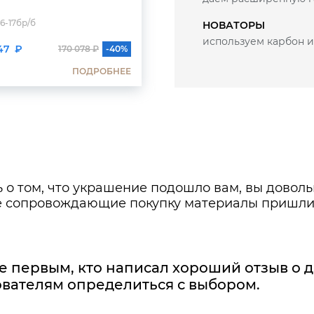
6-17бр/б
ШД-к105-1бр/б
НОВАТОРЫ
используем карбон и
47 ₽
46 445 ₽
170 078 ₽
-40%
77 407 ₽
ПОДРОБНЕЕ
ПОДР
 о том, что украшение подошло вам, вы довол
же сопровождающие покупку материалы пришли
е первым, кто написал хороший отзыв о 
вателям определиться с выбором.