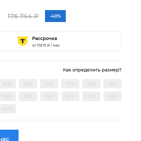
176 744 ₽
-40%
Рассрочка
от
17,675
₽ / мес
Как определить размер?
16.0
16.5
17.0
17.5
18.0
18.5
20.0
20.5
21.0
21.5
22.0
22.5
24.0
час