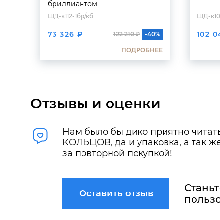
бриллиантом
ШД-к112-1бр/кб
ШД-к10
73 326 ₽
102 0
122 210 ₽
-40%
ПОДРОБНЕЕ
Отзывы и оценки
Нам было бы дико приятно читать
КОЛЬЦОВ, да и упаковка, а так 
за повторной покупкой!
Станьт
Оставить отзыв
пользо