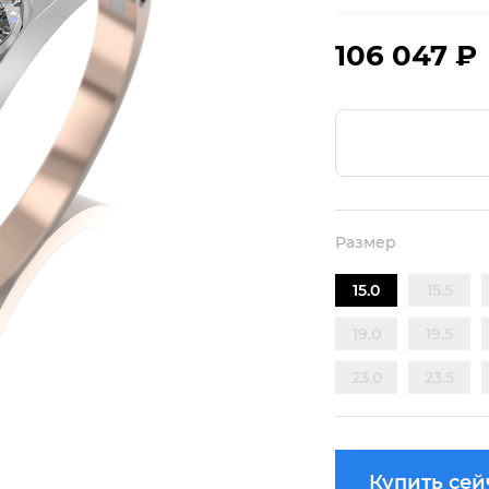
106 047 ₽
Размер
15.0
15.5
19.0
19.5
23.0
23.5
Купить сей