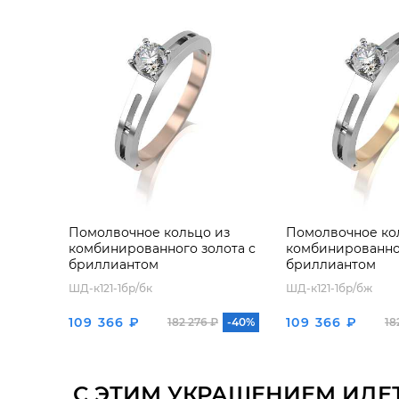
Помолвочное кольцо из
Помолвочное ко
комбинированного золота с
комбинированног
бриллиантом
бриллиантом
ШД-к121-1бр/бк
ШД-к121-1бр/бж
109 366 ₽
109 366 ₽
182 276 ₽
-40%
18
С ЭТИМ УКРАШЕНИЕМ ИДЕ