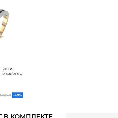
льцо из
о золота с
2 276 ₽
-40%
Т В КОМПЛЕКТЕ