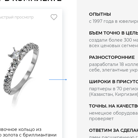
ОПЫТНЫ
ыстрый просмотр
Быстрый просмотр
с 1997 года в ювелир
БЪЕМ ТОЧНО В ЦЕЛ
создали более 300 
всех ценовых сегмен
РАЗНОСТОРОННИЕ
разработали 18 колле
себе, элегантные ук
ШИРОКИ В ПРИСУТ
партнеры в 70 регио
(Казахстан, Киргизия
ТОЧНЫ. НА КАЧЕСТ
немецкое оборудован
проверяет
вочное кольцо из
Помолвочное кольцо из
ОТВЕТИМ ЗА СДЕЛА
о золота с бриллиантами
белого золота с бриллиа
даем расширенную г