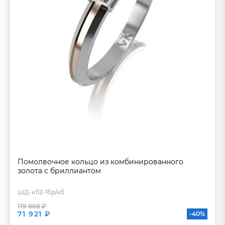
Помолвочное кольцо из комбинированного
золота с бриллиантом
ШД-к112-1бр/кб
119 868 ₽
71 921 ₽
-40%