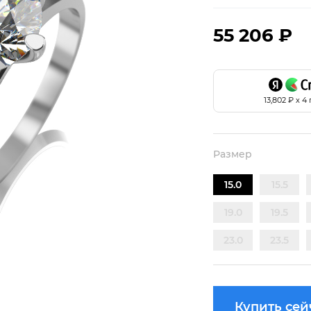
55 206 ₽
13,802
₽ х 4
Размер
15.0
15.5
19.0
19.5
23.0
23.5
Купить сей