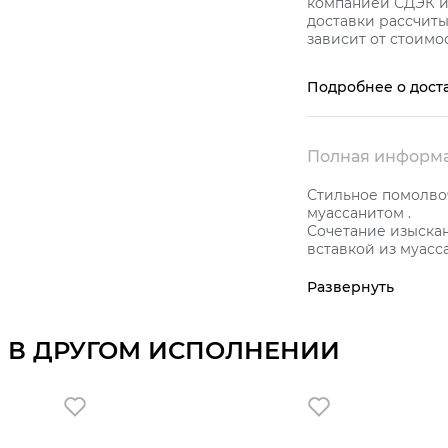
компанией СДЭК и 
доставки рассчиты
зависит от стоимос
Подробнее о дост
Полная информа
Стильное помолвоч
муассанитом .
Сочетание изыскан
вставкой из муасс
ювелирное украш
девушек.
Развернуть
Муассанит не туск
уступающую бриллианту, и обладает невероятным блеском и
чистотой, сравним
 В ДРУГОМ ИСПОЛНЕНИИ
Средняя характерист