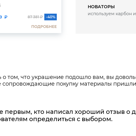
б
МТ-к2/б
НОВАТОРЫ
используем карбон и
9 ₽
26 492 ₽
87 381 ₽
-40%
44 153 ₽
ПОДРОБНЕЕ
ПОДР
 о том, что украшение подошло вам, вы довол
же сопровождающие покупку материалы пришли
е первым, кто написал хороший отзыв о 
вателям определиться с выбором.