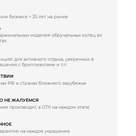
ном бизнесе = 25 лет на рынке
Ь
маржинальных моделей обручальных колец во
тах
кций: для активного отдыха, уверенных в
рашения с бриллиантами и т.п
СТВИИ
нах РФ и странах ближнего зарубежья
)
ВО НЕ ЖАЛУЕМСЯ
ие производит, а ОТК на каждом этапе
ННОЕ
итом
арантию на каждое украшение