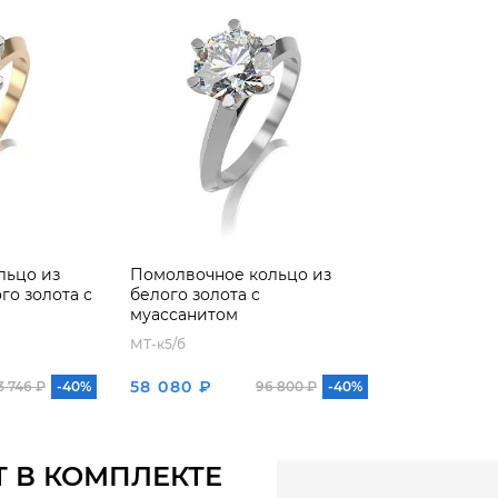
льцо из
Помолвочное кольцо из
о золота с
белого золота с
муассанитом
МТ-к5/б
58 080 ₽
3 746 ₽
-40%
96 800 ₽
-40%
Т В КОМПЛЕКТЕ