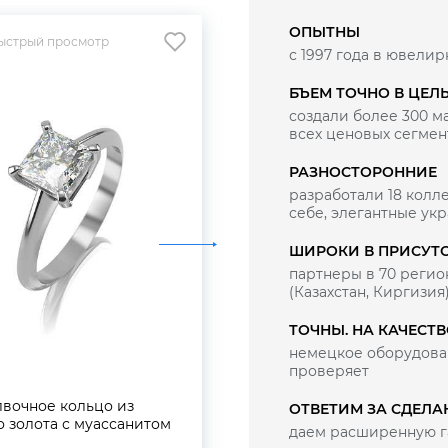
ОПЫТНЫ
ыстрый просмотр
Быстрый просмотр
с 1997 года в ювелир
БЪЕМ ТОЧНО В ЦЕЛ
создали более 300 
всех ценовых сегмен
РАЗНОСТОРОННИЕ
разработали 18 колле
себе, элегантные ук
ШИРОКИ В ПРИСУТ
партнеры в 70 регио
(Казахстан, Киргизия
ТОЧНЫ. НА КАЧЕСТ
немецкое оборудован
проверяет
вочное кольцо из
Помолвочное кольцо из
ОТВЕТИМ ЗА СДЕЛА
о золота с муассанитом
белого золота с муассан
даем расширенную г