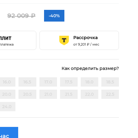
92 009 ₽
-40%
Рассрочка
 платежа
от
9,201
₽ / мес
Как определить размер?
16.0
16.5
17.0
17.5
18.0
18.5
20.0
20.5
21.0
21.5
22.0
22.5
24.0
час