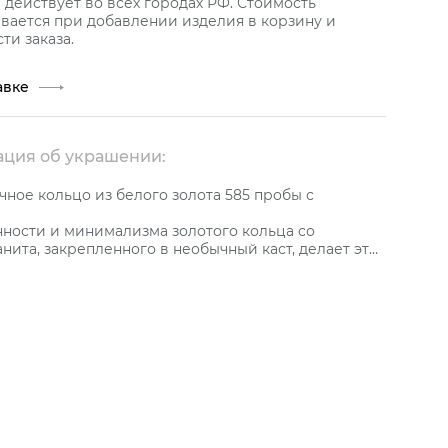
действует во всех городах РФ. Стоимость
вается при добавлении изделия в корзину и
ти заказа.
авке
ция об украшении:
ное кольцо из белого золота 585 пробы с
ности и минимализма золотого кольца со
анита, закрепленного в необычный каст, делает это
ение идеальным выбором для современных
неет со временем, имеет высокую прочность, не
ым с бриллиантом самой тонкой огранки.
ика вставок на артикул: 1 Кр 1,0 ct 1/2 .