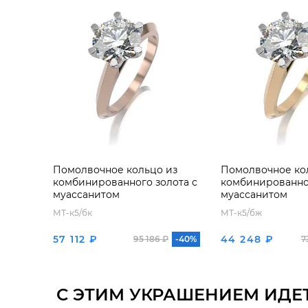
Помолвочное кольцо из
Помолвочное ко
комбинированного золота с
комбинированног
муассанитом
муассанитом
МТ-к5/бк
МТ-к5/бж
57 112 ₽
44 248 ₽
95 186 ₽
-40%
7
С ЭТИМ УКРАШЕНИЕМ ИДЕ