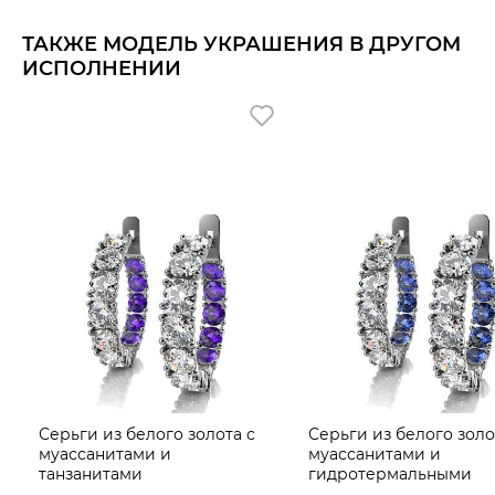
Муассанит не тускнеет со временем, имеет высокую
прочность, не уступающую бриллианту, и обладает
ТАКЖЕ МОДЕЛЬ УКРАШЕНИЯ В ДРУГОМ
невероятным блеском и чистотой, сравнимым с
бриллиантом самой тонкой огранки.
ИСПОЛНЕНИИ
Средняя характеристика вставок на артикул: 5 Кр 0,5
ct 1/2 , 7 Кр 0,91 ct 1/2 .
Серьги из белого золота с
Серьги из белого золо
муассанитами и
муассанитами и
танзанитами
гидротермальными
сапфирами