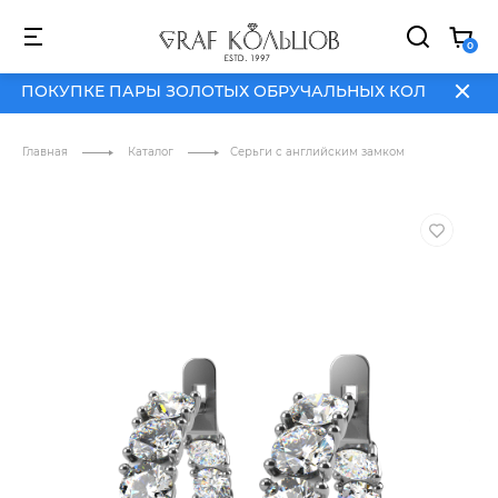
 ПОКУПКЕ ПАРЫ ЗОЛОТЫХ ОБРУЧАЛЬНЫХ КОЛЕЦ
ДАРИМ
0
 ПОКУПКЕ ПАРЫ ЗОЛОТЫХ ОБРУЧАЛЬНЫХ КОЛЕЦ
ДАРИМ
АКЦИИ
О
NEW
HIT
SALE
БРЕНД
Главная
Каталог
Серьги с английским замком