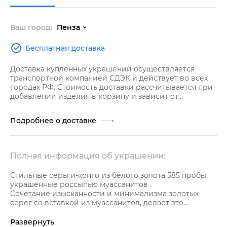
Ваш город:
Пенза
Бесплатная доставка
Доставка купленных украшений осуществляется
транспортной компанией СДЭК и действует во всех
городах РФ. Стоимость доставки рассчитывается при
добавлении изделия в корзину и зависит от
стоимости заказа.
Подробнее о доставке
Полная информация об украшении:
Стильные серьги-конго из белого золота 585 пробы,
украшенные россыпью муассанитов .
Сочетание изысканности и минимализма золотых
серег со вставкой из муассанитов, делает это
ювелирное украшение идеальным выбором для
современных девушек.
Развернуть