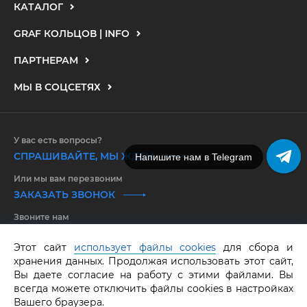
КАТАЛОГ
GRAF КОЛЬЦОВ | INFO
ПАРТНЕРАМ
МЫ В СОЦСЕТЯХ
У вас есть вопросы?
СПРАШИВАЙТЕ, МЫ ЖДЕМ
Напишите нам в Telegram
Напишите нам в MAX
Или мы вам перезвоним
ЗАКАЗАТЬ ЗВОНОК
Звоните нам
8 800 550 25 65
Этот сайт
использует файлы cookies
для сбора и
хранения данных. Продолжая использовать этот сайт,
GRAF КОЛЬЦОВ.
Все права защищены.
ОГРНИП 316583500097662
Вы даете согласие на работу с этими файлами. Вы
всегда можете отключить файлы cookies в настройках
Вашего браузера.