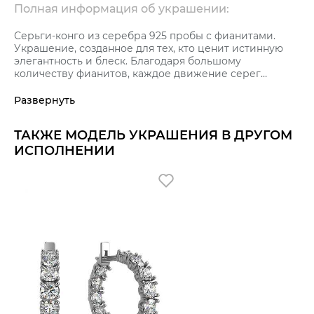
Полная информация об украшении:
Серьги-конго из серебра 925 пробы с фианитами.
Украшение, созданное для тех, кто ценит истинную
элегантность и блеск. Благодаря большому
количеству фианитов, каждое движение серег
создает потрясающий играющий
эффект.Современный дизайн идеально подходит как
Развернуть
для повседневной носки, так и для торжественных
случаев.
ТАКЖЕ МОДЕЛЬ УКРАШЕНИЯ В ДРУГОМ
ИСПОЛНЕНИИ