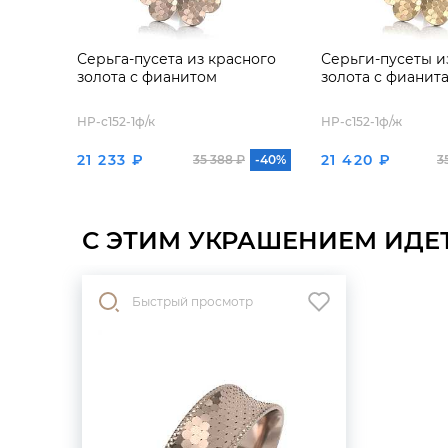
Серьга-пусета из красного
Серьги-пусеты и
золота с фианитом
золота с фианит
HP-с152-1ф/к
HP-с152-1ф/ж
21 233 ₽
21 420 ₽
35 388 ₽
-40%
3
С ЭТИМ УКРАШЕНИЕМ ИДЕ
Быстрый просмотр