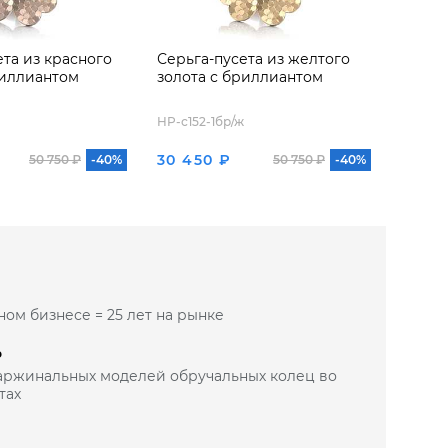
ета из красного
Серьга-пусета из желтого
Серьг
риллиантом
золота с бриллиантом
золот
HP-с152-1бр/ж
HP-с152
30 450 ₽
30 58
50 750 ₽
-40%
50 750 ₽
-40%
ном бизнесе = 25 лет на рынке
Ь
маржинальных моделей обручальных колец во
тах