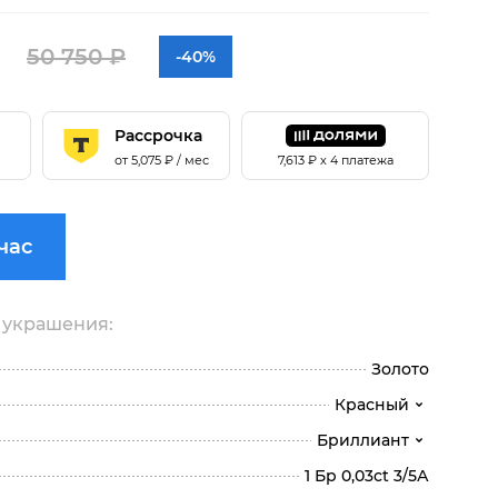
50 750 ₽
-40%
Рассрочка
от
5,075
₽ / мес
7,613
₽ х 4 платежа
час
 украшения:
Золото
Красный
Бриллиант
1 Бр 0,03ct 3/5А