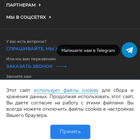
ПАРТНЕРАМ
МЫ В СОЦСЕТЯХ
У вас есть вопросы?
СПРАШИВАЙТЕ, МЫ ЖДЕМ
Напишите нам в MAX
Или мы вам перезвоним
ЗАКАЗАТЬ ЗВОНОК
Звоните нам
8 800 550 25 65
Этот сайт
использует файлы cookies
для сбора и
хранения данных. Продолжая использовать этот сайт,
GRAF КОЛЬЦОВ.
Все права защищены.
ОГРНИП 316583500097662
Вы даете согласие на работу с этими файлами. Вы
всегда можете отключить файлы cookies в настройках
Вашего браузера.
Принять
0
Главная
Обручалка
Каталог
Избранное
Корзина