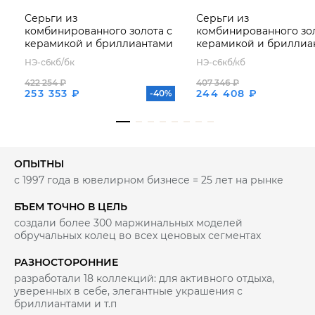
Серьги из
Серьги из
комбинированного золота с
комбинированного зол
керамикой и бриллиантами
керамикой и бриллиа
НЭ-с6кб/бк
НЭ-с6кб/кб
422 254 ₽
407 346 ₽
253 353 ₽
244 408 ₽
-40%
ОПЫТНЫ
с 1997 года в ювелирном бизнесе = 25 лет на рынке
БЪЕМ ТОЧНО В ЦЕЛЬ
создали более 300 маржинальных моделей
обручальных колец во всех ценовых сегментах
РАЗНОСТОРОННИЕ
разработали 18 коллекций: для активного отдыха,
уверенных в себе, элегантные украшения с
бриллиантами и т.п