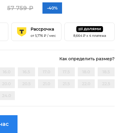
57 759 ₽
-40%
Рассрочка
от
5,776
₽ / мес
8,664
₽ х 4 платежа
Как определить размер?
16.0
16.5
17.0
17.5
18.0
18.5
20.0
20.5
21.0
21.5
22.0
22.5
24.0
час