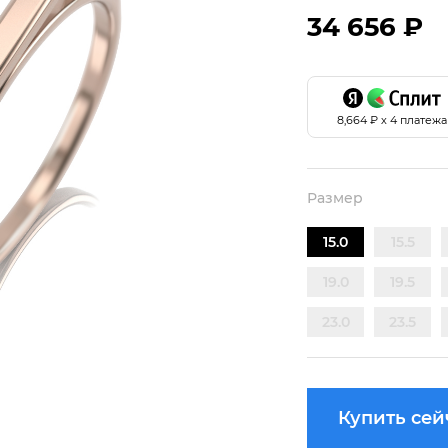
34 656 ₽
8,664
₽ х 4 платежа
Размер
15.0
15.5
19.0
19.5
23.0
23.5
Купить сей