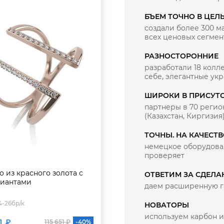
БЪЕМ ТОЧНО В ЦЕЛ
создали более 300 
всех ценовых сегмен
РАЗНОСТОРОННИЕ
разработали 18 колле
себе, элегантные ук
ШИРОКИ В ПРИСУТ
партнеры в 70 регио
(Казахстан, Киргизия
ТОЧНЫ. НА КАЧЕСТ
немецкое оборудован
проверяет
о из красного золота с
ОТВЕТИМ ЗА СДЕЛА
иантами
даем расширенную г
-26бр/к
НОВАТОРЫ
используем карбон и
1 ₽
115 651 ₽
-40%