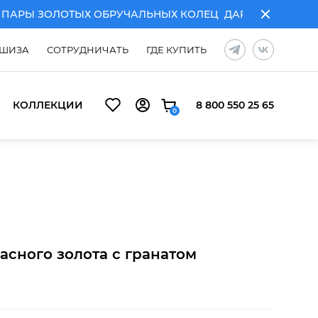
РЫ ЗОЛОТЫХ ОБРУЧАЛЬНЫХ КОЛЕЦ
ДАРИМ ГРАВИРОВКУ
ШИЗА
СОТРУДНИЧАТЬ
ГДЕ КУПИТЬ
КОЛЛЕКЦИИ
8 800 550 25 65
0
ЧАЛЬНЫХ КОЛЕЦ
ДАРИМ ГРАВИРОВКУ ПРИ ПОКУПКЕ ПАР
асного золота с гранатом