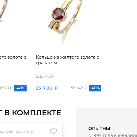
го золота с
Кольцо из желтого золота с
гранатом
ШД-к47/ж
35 786 ₽
1 528 ₽
-40%
59 643 ₽
-40%
Т В КОМПЛЕКТЕ
ОПЫТНЫ
ыстрый просмотр
с 1997 года в ювелир