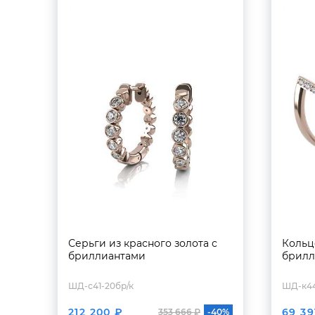
Серьги из красного золота с
Кольц
бриллиантами
брилл
ШД-с41-20бр/к
ШД-к44
212 200 ₽
69 39
353 666 ₽
-40%