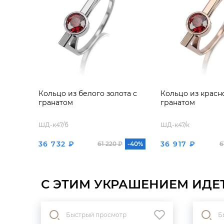
Кольцо из белого золота с
Кольцо из красно
гранатом
гранатом
ШД-к47/б
ШД-к47/к
36 732 ₽
36 917 ₽
61 220 ₽
-40%
6
С ЭТИМ УКРАШЕНИЕМ ИДЕ
Быстрый просмотр
Б