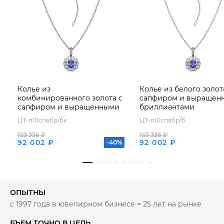
Колье из
Колье из белого золот
комбинированного золота с
сапфиром и выращен
сапфиром и выращенными
бриллиантами
бриллиантами
ЦТ-п10спвбр/бк
ЦТ-п10спвбр/б
153 336 ₽
153 336 ₽
92 002 ₽
92 002 ₽
-40%
ОПЫТНЫ
с 1997 года в ювелирном бизнесе = 25 лет на рынке
БЪЕМ ТОЧНО В ЦЕЛЬ