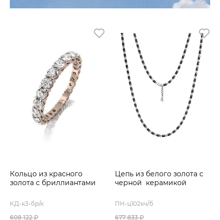
Кольцо из красного
Цепь из белого золота с
золота с бриллиантами
черной керамикой
КД-к3-бр/к
ПН-ц102кч/б
608 122 ₽
677 833 ₽