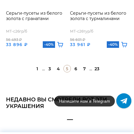
Серьги-пусеты из белого
Серьги-пусеты из белого
золота с гранатами
золота с турмалинами
МТ-с26гр/б
МТ-с26тур/б
56 493 ₽
56 601 ₽
33 896 ₽
33 961 ₽
-40%
-40%
1
...
3
4
5
6
7
...
23
НЕДАВНО ВЫ СМОТРЕЛИ ВОТ ЭТИ
Напишите нам в Telegram
УКРАШЕНИЯ