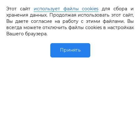
Этот сайт
использует файлы cookies
для сбора и
GRAF КОЛЬЦОВ | MEDIA
хранения данных. Продолжая использовать этот сайт,
Вы даете согласие на работу с этими файлами. Вы
КАТАЛОГ
всегда можете отключить файлы cookies в настройках
Вашего браузера.
GRAF КОЛЬЦОВ | INFO
ПАРТНЕРАМ
Принять
0
Главная
Обручалка
Каталог
Избранное
Корзина
МЫ В СОЦСЕТЯХ
У вас есть вопросы?
СПРАШИВАЙТЕ, МЫ ЖДЕМ
Или мы вам перезвоним
ЗАКАЗАТЬ ЗВОНОК
Звоните нам
8 800 550 25 65