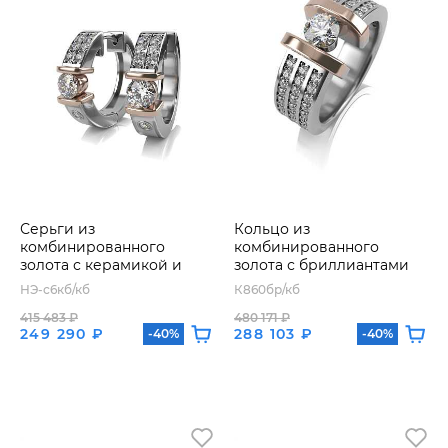
Серьги из
Кольцо из
комбинированного
комбинированного
золота с керамикой и
золота с бриллиантами
бриллиантами
НЭ-с6кб/кб
К860бр/кб
415 483 ₽
480 171 ₽
249 290 ₽
288 103 ₽
-40%
-40%