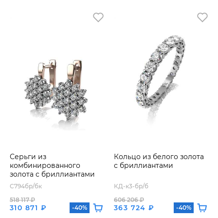
Серьги из
Кольцо из белого золота
комбинированного
с бриллиантами
золота с бриллиантами
С794бр/бк
КД-к3-бр/б
518 117 ₽
606 206 ₽
310 871 ₽
363 724 ₽
-40%
-40%