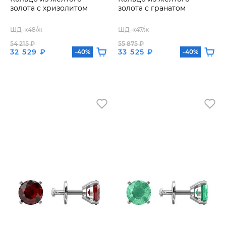
золота с хризолитом
золота с гранатом
ШД-к48/ж
ШД-к47/ж
54 215 ₽
55 875 ₽
32 529 ₽
33 525 ₽
-40%
-40%