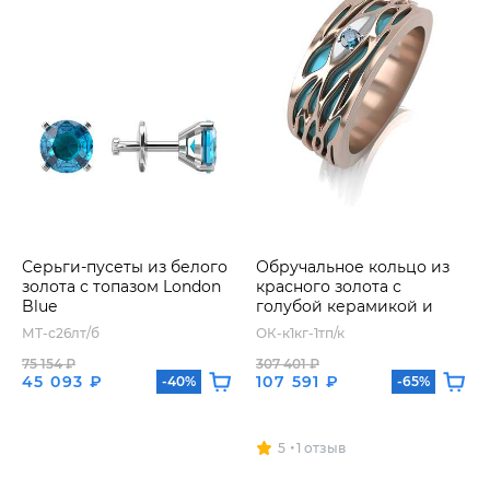
Серьги-пусеты из белого
Обручальное кольцо из
золота с топазом London
красного золота с
Blue
голубой керамикой и
топазом
МТ-с26лт/б
ОК-к1кг-1тп/к
75 154 ₽
307 401 ₽
45 093 ₽
107 591 ₽
-40%
-65%
5
1 отзыв