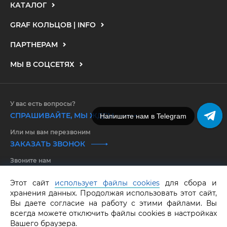
КАТАЛОГ
GRAF КОЛЬЦОВ | INFO
ПАРТНЕРАМ
МЫ В СОЦСЕТЯХ
У вас есть вопросы?
СПРАШИВАЙТЕ, МЫ ЖДЕМ
Напишите нам в MAX
Напишите нам в Telegram
Или мы вам перезвоним
ЗАКАЗАТЬ ЗВОНОК
Звоните нам
8 800 550 25 65
Этот сайт
использует файлы cookies
для сбора и
хранения данных. Продолжая использовать этот сайт,
GRAF КОЛЬЦОВ.
Все права защищены.
ОГРНИП 316583500097662
Вы даете согласие на работу с этими файлами. Вы
всегда можете отключить файлы cookies в настройках
Вашего браузера.