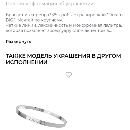
Полная информация об украшении:
Браслет из серебра 925 пробы с гравировкой "Dream
BIG"- Мечтай по-крупному.
Четкие линии, лаконичность и монохромная палитра,
которая позволяет аксессуару стать акцентом в
любом образе. Размер браслета с 16,0 по 18,0 К
украшению прилагается сертификат качества от
Развернуть
бренда GRAF КОЛЬЦОВ, который подтверждает
подлинность украшения и его высокое качество.
ТАКЖЕ МОДЕЛЬ УКРАШЕНИЯ В ДРУГОМ
ИСПОЛНЕНИИ