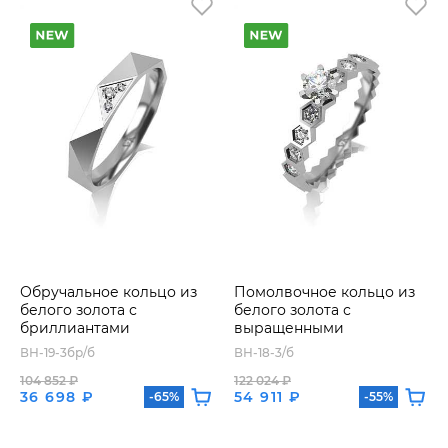
Обручальное кольцо из
Помолвочное кольцо из
белого золота с
белого золота с
бриллиантами
выращенными
бриллиантами
ВН-19-3бр/б
ВН-18-3/б
104 852 ₽
122 024 ₽
36 698 ₽
54 911 ₽
-65%
-55%