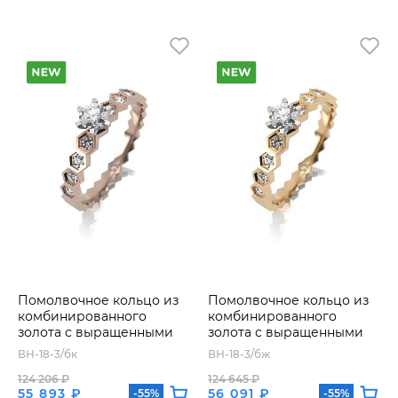
Помолвочное кольцо из
Помолвочное кольцо из
комбинированного
комбинированного
золота с выращенными
золота с выращенными
бриллиантами
бриллиантами
ВН-18-3/бк
ВН-18-3/бж
124 206 ₽
124 645 ₽
55 893 ₽
56 091 ₽
-55%
-55%