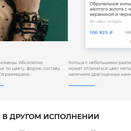
Обручальное коль
желтого золота с 
керамикой и чер
бриллиантами
ВК-к18кч-14чбр/ж
106 825 ₽
305
лизнецы. Абсолютно
Кольца с небольшими разли
е по цвету, форме, составу.
может отличаться цвет мета
ся размерами.
наличием драгоценных камн
 В ДРУГОМ ИСПОЛНЕНИИ