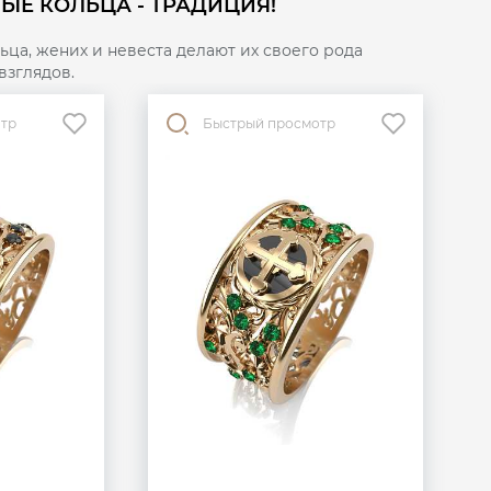
ЫЕ КОЛЬЦА - ТРАДИЦИЯ!
тика камней на артикул: 14 Бр Кр57 0,182 3/5 А.
гается сертификат качества от бренда GRAF
ца, жених и невеста делают их своего рода
 подтверждает подлинность украшения и его
взглядов.
отр
Быстрый просмотр