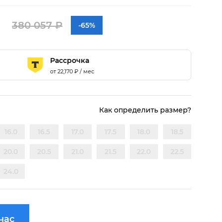
380 057 ₽
-65%
Рассрочка
от
22,170
₽ / мес
Как определить размер?
16.0
16.5
17.0
17.5
18.0
18.5
20.0
20.5
21.0
21.5
22.0
22.5
24.0
час