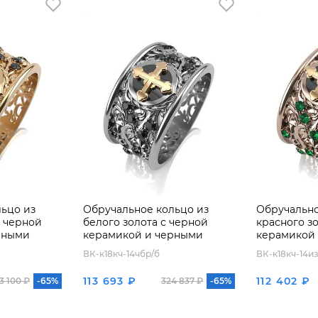
ьцо из
Обручальное кольцо из
Обручально
с черной
белого золота с черной
красного з
рными
керамикой и черными
керамикой
бриллиантами
ВК-к18кч-14чбр/б
ВК-к18кч-14из
113 693 ₽
112 402 ₽
3 100 ₽
-65%
324 837 ₽
-65%