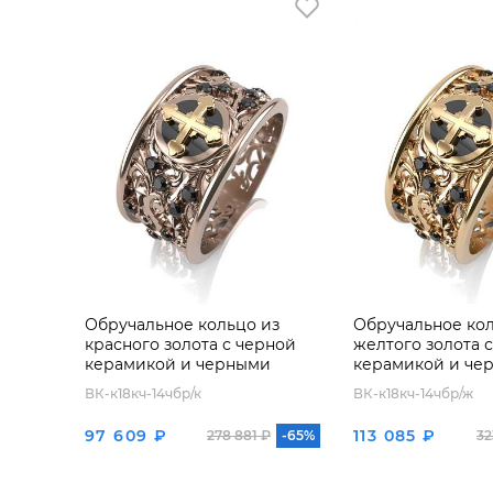
Обручальное кольцо из
Обручальное кол
красного золота с черной
желтого золота 
керамикой и черными
керамикой и че
бриллиантами
бриллиантами
ВК-к18кч-14чбр/к
ВК-к18кч-14чбр/ж
97 609 ₽
113 085 ₽
278 881 ₽
-65%
32