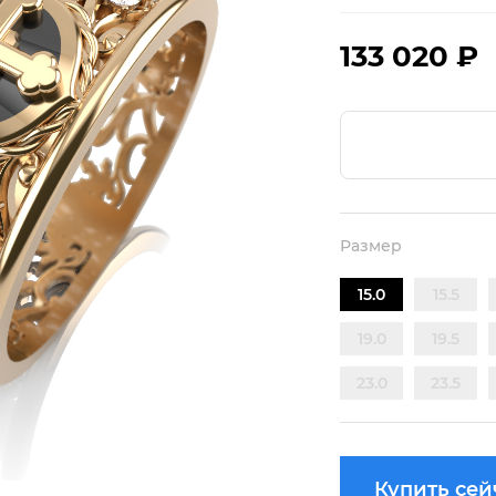
133 020 ₽
Размер
15.0
15.5
19.0
19.5
23.0
23.5
Купить сей