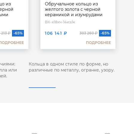
цо из
Обручальное кольцо из
черной
желтого золота с черной
ными
керамикой и изумрудами
ВК-к18кч-14из/ж
106 141 ₽
 213 ₽
-65%
303 260 ₽
-65%
ПОДРОБНЕЕ
ПОДРОБНЕЕ
чиями:
Кольца в одном стиле по форме, но
лла или
различные по металлу, огранке, узору.
ей.