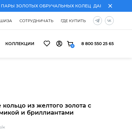
РЫ ЗОЛОТЫХ ОБРУЧАЛЬНЫХ КОЛЕЦ
ДАРИМ ГРАВИРОВКУ 
ШИЗА
СОТРУДНИЧАТЬ
ГДЕ КУПИТЬ
КОЛЛЕКЦИИ
8 800 550 25 65
0
ЧАЛЬНЫХ КОЛЕЦ
ДАРИМ ГРАВИРОВКУ ПРИ ПОКУПКЕ ПА
 кольцо из желтого золота с
микой и бриллиантами
р/ж