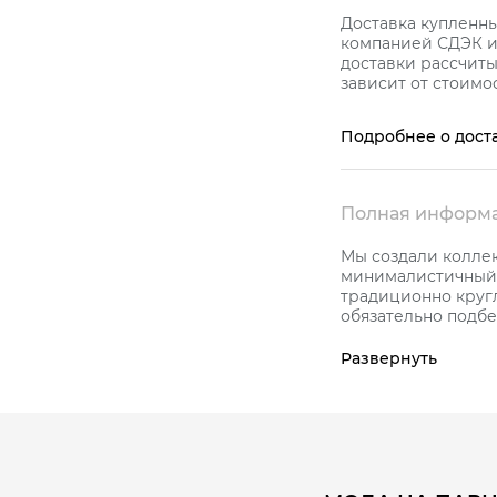
Доставка купленн
компанией СДЭК и 
доставки рассчиты
зависит от стоимос
Подробнее о дост
Полная информа
Мы создали колле
минималистичный 
традиционно круг
обязательно подбе
Исключительно н
зарядом силы и б
Развернуть
Оригинальное шир
пробы с керамико
Благодаря особой
характерный блеск
увидите. Поэтому 
выбирать керамику
Ширина кольца 10,