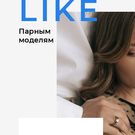
LIKE
Парным
моделям