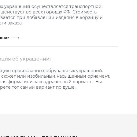
ых украшений осуществляется транспортной
действует во всех городах РФ. Стоимость
вается при добавлении изделия в корзину и
ти заказа.
авке
ция об украшении:
кцию православных обручальных украшений:
сюжет или изобильный насыщенный орнамент,
лая форма или заквадраченный вариант - Вы
рете тот самый вариант по душе.
ежная коллекция ювелирных украшений с мощным
лагополучия в подтверждение глубокой любви.
окое обручальное кольцо из желтого золота 585
й черного цвета, украшенное бриллиантами.
 технологии производства керамика приобретает
 и прочность. Царапин и сколов Вы никогда не
любители такого рода украшений могут смело
 даже в обручальных кольцах.
0 мм.