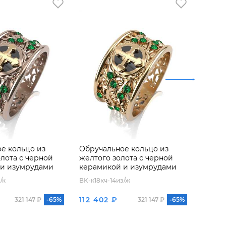
е кольцо из
Обручальное кольцо из
Обруч
олота с черной
желтого золота с черной
белог
 и изумрудами
керамикой и изумрудами
керам
/к
ВК-к18кч-14из/ж
ВК-к18к
112 402 ₽
113 0
321 147 ₽
-65%
321 147 ₽
-65%