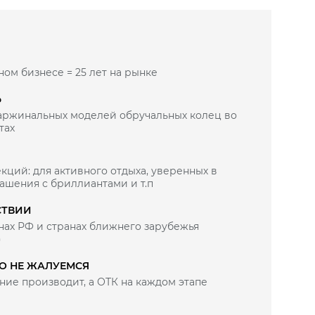
ном бизнесе = 25 лет на рынке
Ь
маржинальных моделей обручальных колец во
тах
кций: для активного отдыха, уверенных в
рашения с бриллиантами и т.п
СТВИИ
нах РФ и странах ближнего зарубежья
)
ВО НЕ ЖАЛУЕМСЯ
ие производит, а ОТК на каждом этапе