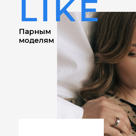
LIKE
Парным
моделям