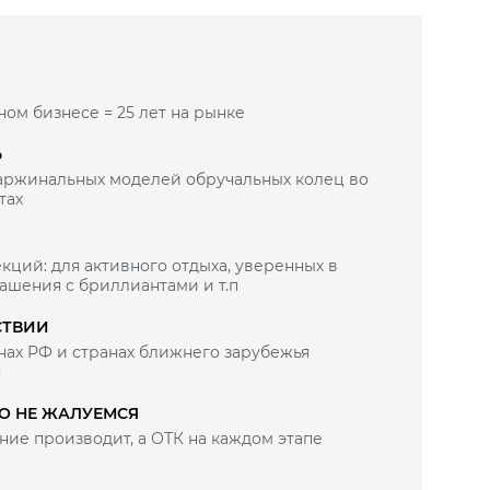
ном бизнесе = 25 лет на рынке
Ь
маржинальных моделей обручальных колец во
тах
кций: для активного отдыха, уверенных в
рашения с бриллиантами и т.п
СТВИИ
нах РФ и странах ближнего зарубежья
)
ВО НЕ ЖАЛУЕМСЯ
ие производит, а ОТК на каждом этапе