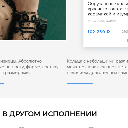
Обручальное коль
красного золота с
керамикой и изум
ВК-к18кч-14из/к
102 250 ₽
292
лизнецы. Абсолютно
Кольца с небольшими разли
е по цвету, форме, составу.
может отличаться цвет мета
ся размерами.
наличием драгоценных камн
 В ДРУГОМ ИСПОЛНЕНИИ