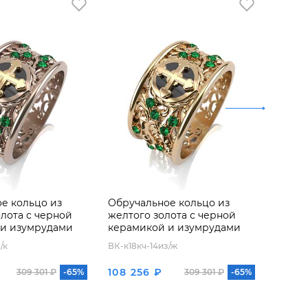
е кольцо из
Обручальное кольцо из
Обруч
олота с черной
желтого золота с черной
белог
 и изумрудами
керамикой и изумрудами
керам
/к
ВК-к18кч-14из/ж
ВК-к18к
108 256 ₽
108 8
309 301 ₽
-65%
309 301 ₽
-65%