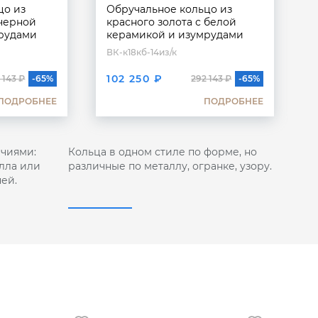
цо из
Обручальное кольцо из
 черной
красного золота с белой
рудами
керамикой и изумрудами
ВК-к18кб-14из/к
В
102 250 ₽
 143 ₽
-65%
292 143 ₽
-65%
ПОДРОБНЕЕ
ПОДРОБНЕЕ
чиями:
Кольца в одном стиле по форме, но
лла или
различные по металлу, огранке, узору.
ей.