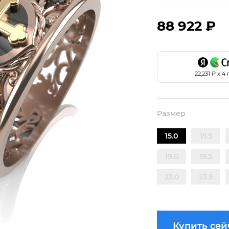
88 922 ₽
22,231
₽ х 4
Размер
15.0
15.5
19.0
19.5
23.0
23.5
Купить сей