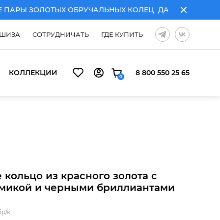
РЫ ЗОЛОТЫХ ОБРУЧАЛЬНЫХ КОЛЕЦ
ДАРИМ ГРАВИРОВКУ 
ШИЗА
СОТРУДНИЧАТЬ
ГДЕ КУПИТЬ
КОЛЛЕКЦИИ
8 800 550 25 65
0
ЧАЛЬНЫХ КОЛЕЦ
ДАРИМ ГРАВИРОВКУ ПРИ ПОКУПКЕ ПА
 кольцо из красного золота с
микой и черными бриллиантами
бр/к