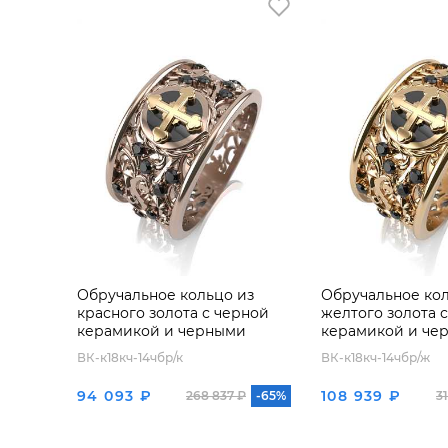
Обручальное кольцо из
Обручальное кол
красного золота с черной
желтого золота 
керамикой и черными
керамикой и че
бриллиантами
бриллиантами
ВК-к18кч-14чбр/к
ВК-к18кч-14чбр/ж
94 093 ₽
108 939 ₽
268 837 ₽
-65%
31