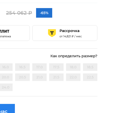
254 062 ₽
-65%
Рассрочка
 платежа
от
14,821
₽ / мес
Как определить размер?
16.0
16.5
17.0
17.5
18.0
18.5
20.0
20.5
21.0
21.5
22.0
22.5
24.0
час