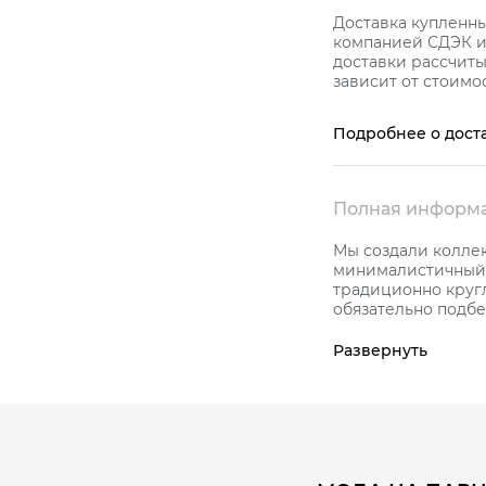
Доставка купленн
компанией СДЭК и 
доставки рассчиты
зависит от стоимос
Подробнее о дост
Полная информа
Мы создали колле
минималистичный 
традиционно круг
обязательно подбе
Исключительно н
зарядом силы и б
Развернуть
Оригинальное широ
пробы с керамико
бриллиантами.
Благодаря особой
характерный блеск
увидите. Поэтому 
выбирать керамику