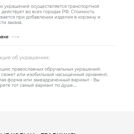
ых украшений осуществляется транспортной
действует во всех городах РФ. Стоимость
вается при добавлении изделия в корзину и
ти заказа.
авке
ция об украшении:
кцию православных обручальных украшений:
сюжет или изобильный насыщенный орнамент,
лая форма или заквадраченный вариант - Вы
рете тот самый вариант по душе.
ежная коллекция ювелирных украшений с мощным
лагополучия в подтверждение глубокой любви.
кое обручальное кольцо из красного золота 585
й черного цвета, украшенное черными
 технологии производства керамика приобретает
 и прочность. Царапин и сколов Вы никогда не
любители такого рода украшений могут смело
 даже в обручальных кольцах.