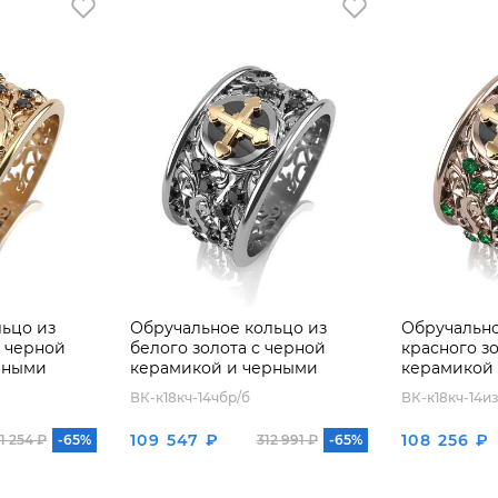
ьцо из
Обручальное кольцо из
Обручально
с черной
белого золота с черной
красного з
рными
керамикой и черными
керамикой
бриллиантами
ВК-к18кч-14чбр/б
ВК-к18кч-14из
109 547 ₽
108 256 ₽
1 254 ₽
-65%
312 991 ₽
-65%