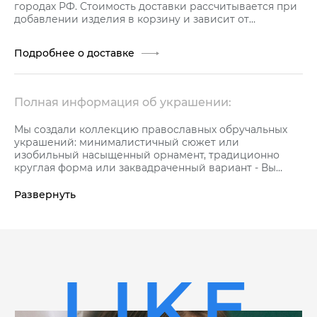
городах РФ. Стоимость доставки рассчитывается при
добавлении изделия в корзину и зависит от
стоимости заказа.
Подробнее о доставке
Полная информация об украшении:
Мы создали коллекцию православных обручальных
украшений: минималистичный сюжет или
изобильный насыщенный орнамент, традиционно
круглая форма или заквадраченный вариант - Вы
обязательно подберете тот самый вариант по душе.
Исключительно нежная коллекция ювелирных
Развернуть
украшений с мощным зарядом силы и благополучия в
подтверждение глубокой любви.
Оригинальное широкое обручальное кольцо из
желтого золота 585 пробы с керамикой белого цвета,
украшенное натуральными сапфирами.
Благодаря особой технологии производства
LIKE
керамика приобретает характерный блеск и
прочность. Царапин и сколов Вы никогда не увидите.
Поэтому любители такого рода украшений могут