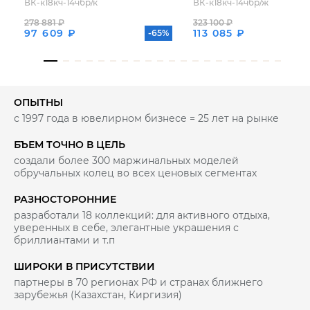
ВК-к18кч-14чбр/к
ВК-к18кч-14чбр/ж
278 881 ₽
323 100 ₽
97 609 ₽
113 085 ₽
-65%
ОПЫТНЫ
с 1997 года в ювелирном бизнесе = 25 лет на рынке
БЪЕМ ТОЧНО В ЦЕЛЬ
создали более 300 маржинальных моделей
обручальных колец во всех ценовых сегментах
РАЗНОСТОРОННИЕ
разработали 18 коллекций: для активного отдыха,
уверенных в себе, элегантные украшения с
бриллиантами и т.п
ШИРОКИ В ПРИСУТСТВИИ
партнеры в 70 регионах РФ и странах ближнего
зарубежья (Казахстан, Киргизия)