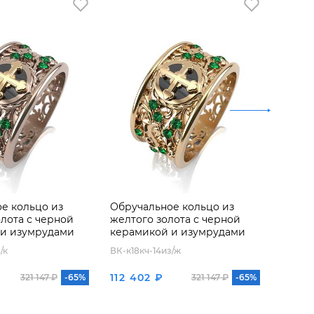
е кольцо из
Обручальное кольцо из
Обруч
олота с черной
желтого золота с черной
белог
 и изумрудами
керамикой и изумрудами
керам
/к
ВК-к18кч-14из/ж
ВК-к18к
112 402 ₽
113 0
321 147 ₽
-65%
321 147 ₽
-65%