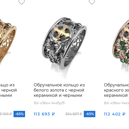
ьцо из
Обручальное кольцо из
Обручально
с черной
белого золота с черной
красного з
рными
керамикой и черными
керамикой
бриллиантами
ВК-к18кч-14чбр/б
ВК-к18кч-14из
113 693 ₽
112 402 ₽
3 100 ₽
-65%
324 837 ₽
-65%