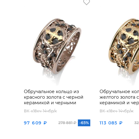
Обручальное кольцо из
Обручальное кол
красного золота с черной
желтого золота 
керамикой и черными
керамикой и че
бриллиантами
бриллиантами
ВК-к18кч-14чбр/к
ВК-к18кч-14чбр/ж
97 609 ₽
113 085 ₽
278 881 ₽
-65%
32