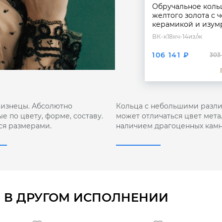
Обручальное коль
желтого золота с 
керамикой и изум
ВК-к18кч-14из/ж
106 141 ₽
303
лизнецы. Абсолютно
Кольца с небольшими разли
е по цвету, форме, составу.
может отличаться цвет мета
ся размерами.
наличием драгоценных камн
 В ДРУГОМ ИСПОЛНЕНИИ