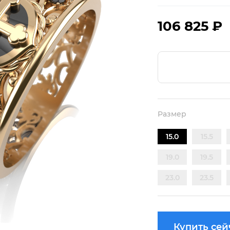
106 825 ₽
Размер
15.0
15.5
19.0
19.5
23.0
23.5
Купить сей