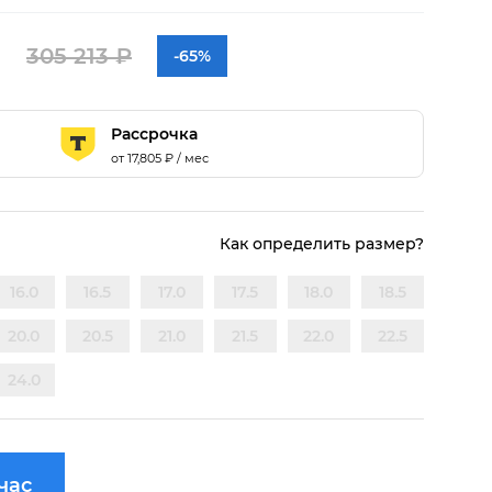
305 213 ₽
-65%
Рассрочка
от
17,805
₽ / мес
Как определить размер?
16.0
16.5
17.0
17.5
18.0
18.5
20.0
20.5
21.0
21.5
22.0
22.5
24.0
час