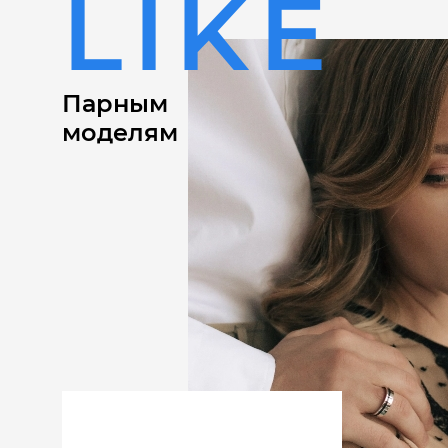
LIKE
Парным
моделям