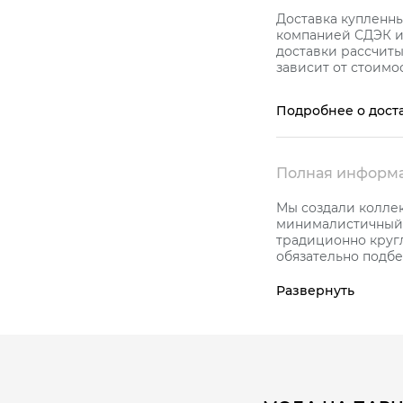
Доставка купленн
компанией СДЭК и 
доставки рассчиты
зависит от стоимос
Подробнее о дост
Полная информа
Мы создали колле
минималистичный 
традиционно круг
обязательно подбе
Исключительно н
зарядом силы и б
Развернуть
Оригинальное шир
пробы с керамико
бриллиантами.
Благодаря особой
характерный блеск
увидите. Поэтому 
выбирать керамику