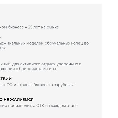
ном бизнесе = 25 лет на рынке
Ь
маржинальных моделей обручальных колец во
тах
кций: для активного отдыха, уверенных в
рашения с бриллиантами и т.п
СТВИИ
нах РФ и странах ближнего зарубежья
)
ВО НЕ ЖАЛУЕМСЯ
ие производит, а ОТК на каждом этапе