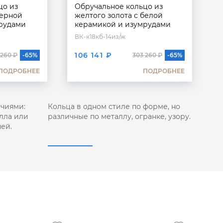
цо из
Обручальное кольцо из
черной
желтого золота с белой
рудами
керамикой и изумрудами
ВК-к18кб-14из/ж
106 141 ₽
 260 ₽
-65%
303 260 ₽
-65%
ПОДРОБНЕЕ
ПОДРОБНЕЕ
чиями:
Кольца в одном стиле по форме, но
лла или
различные по металлу, огранке, узору.
ей.