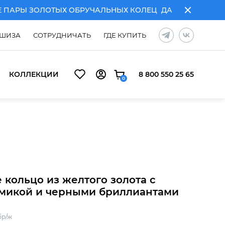
РЫ ЗОЛОТЫХ ОБРУЧАЛЬНЫХ КОЛЕЦ
ДАРИМ ГРАВИРОВКУ
ШИЗА
СОТРУДНИЧАТЬ
ГДЕ КУПИТЬ
КОЛЛЕКЦИИ
8 800 550 25 65
0
КОЛЕЦ
ДАРИМ ГРАВИРОВКУ ПРИ ПОКУПКЕ ПАРЫ ЗОЛОТ
 кольцо из желтого золота с
микой и черными бриллиантами
бр/ж