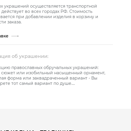
ых украшений осуществляется транспортной
действует во всех городах РФ. Стоимость
вается при добавлении изделия в корзину и
ти заказа.
авке
ция об украшении:
кцию православных обручальных украшений:
сюжет или изобильный насыщенный орнамент,
лая форма или заквадраченный вариант - Вы
рете тот самый вариант по душе.
ежная коллекция ювелирных украшений с мощным
лагополучия в подтверждение глубокой любви.
окое обручальное кольцо из желтого золота 585
й черного цвета, украшенное черными
 технологии производства керамика приобретает
 и прочность. Царапин и сколов Вы никогда не
любители такого рода украшений могут смело
 даже в обручальных кольцах.